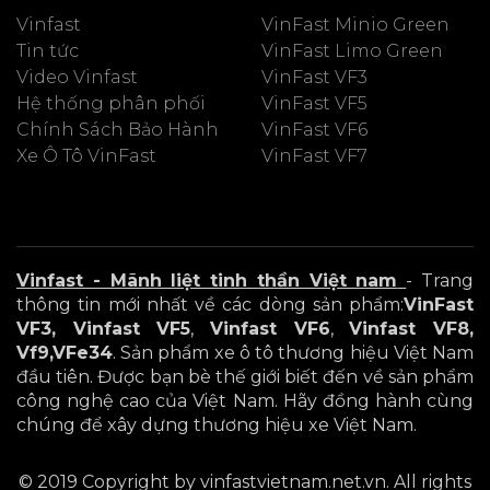
Vinfast
VinFast Minio Green
Tin tức
VinFast Limo Green
Video Vinfast
VinFast VF3
Hệ thống phân phối
VinFast VF5
Chính Sách Bảo Hành
VinFast VF6
Xe Ô Tô VinFast
VinFast VF7
Vinfast - Mãnh liệt tinh thần Việt nam
- Trang
thông tin mới nhất về các dòng sản phẩm:
VinFast
VF3, Vinfast VF5
,
Vinfast VF6
,
Vinfast VF8,
Vf9,VFe34
. Sản phẩm xe ô tô thương hiệu Việt Nam
đầu tiên. Được bạn bè thế giới biết đến về sản phẩm
công nghệ cao của Việt Nam. Hãy đồng hành cùng
chúng để xây dựng thương hiệu xe Việt Nam.
© 2019 Copyright by vinfastvietnam.net.vn. All rights