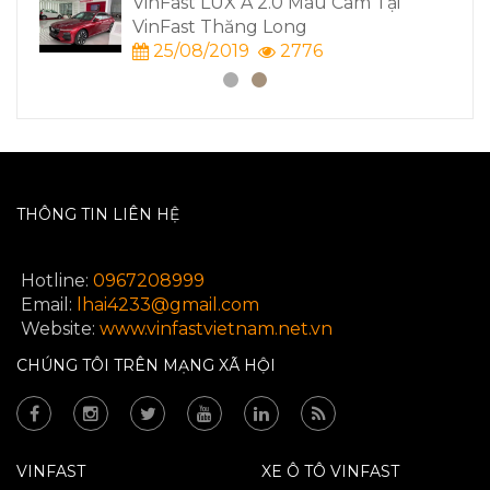
.0 Màu Cam Tại
Trắng
Long
13/05/2020
3611
2776
THÔNG TIN LIÊN HỆ
Hotline:
0967208999
Email:
lhai4233​
@gmail.com
Website:
www.vinfastvietnam.net.v
n
CHÚNG TÔI TRÊN MẠNG XÃ HỘI
VINFAST
XE Ô TÔ VINFAST