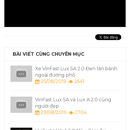
BÀI VIẾT CÙNG CHUYÊN MỤC
SA 2.0 Đen lăn bánh
HỘI NHỮNG NGƯỜI YÊU
ố
THƯƠNG HIỆU VIỆT
2541
23/05/2020
2852
và Lux A 2.0 cùng
Chương Trình bán hàng 
13/05/2020
2373
2704
VinFast LUX A 2.0 Tiêu 